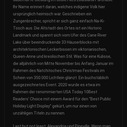
Ihr Name erinnert daran, welches indigene Volk hier
ursprünglich heimisch war. Geschrieben ein
Zungenbrecher, spricht er sich ganz einfach Na-Ki-
Tosch aus. Die Altstadt des Ortes ist ein Historic
Landmark und spannt sich vom Ufer des Cane River
Lake über beeindruckende 33 Häuserblocks mit
architektonischen Leckerbissen im viktorianischen,
Queen-Anne und kreolischen Stil. Was für eine Kulisse,
die alljährlich von Mitte November bis Anfang Januar im
Rahmen des Natchitoches Christmas Festivals im
Schein von 350.000 Lichtlein glänzt. Ein buchstäblich
ausgezeichnetes Event. 2020 wurde es etwa im
Rahmen der renommierten USA Today 10Best
Readers‘ Choice mit einem Award für den “Best Public
Holiday Light Display” gekürt, um nur einen von
unzähligen Titeln zu nennen.
Last but not least: Alexandria und Pineville. Wenn man