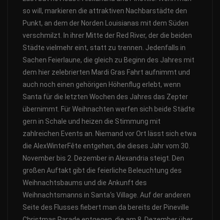
so will, markieren die attraktiven Nachbarstädte den
Punkt, an dem der Norden Louisianas mit dem Süden
verschmilzt. In ihrer Mitte der Red River, der die beiden
Städte vielmehr eint, statt zu trennen. Jedenfalls in
Sachen Feierlaune, die gleich zu Beginn des Jahres mit
dem hier zelebrierten Mardi Gras Fahrt aufnimmt und
auch noch einen gehörigen Höhenflug erlebt, wenn
Santa für die letzten Wochen des Jahres das Zepter
übernimmt. Für Weihnachten werfen sich beide Städte
gern in Schale und heizen die Stimmung mit
zahlreichen Events an. Niemand vor Ort lässt sich etwa
die AlexWinterFête entgehen, die dieses Jahr vom 30.
November bis 2. Dezember in Alexandria steigt. Den
großen Auftakt gibt die feierliche Beleuchtung des
Weihnachtsbaums und die Ankunft des
Weihnachtsmanns in Santa‘s Village. Auf der anderen
Seite des Flusses fiebert man da bereits der Pineville
Christmas Parade entgegen, die am 8. Dezember über