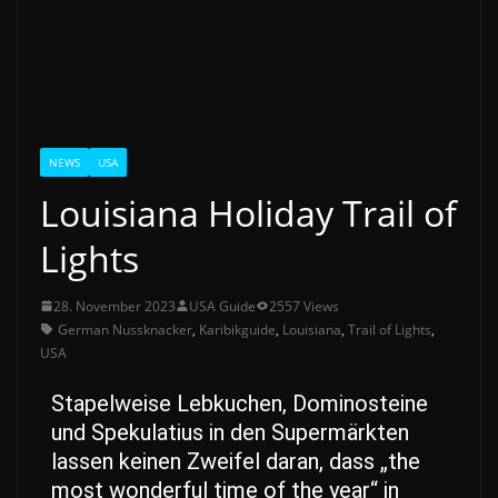
NEWS
USA
Louisiana Holiday Trail of
Lights
28. November 2023
USA Guide
2557 Views
German Nussknacker
,
Karibikguide
,
Louisiana
,
Trail of Lights
,
USA
Stapelweise Lebkuchen, Dominosteine
und Spekulatius in den Supermärkten
lassen keinen Zweifel daran, dass „the
most wonderful time of the year“ in