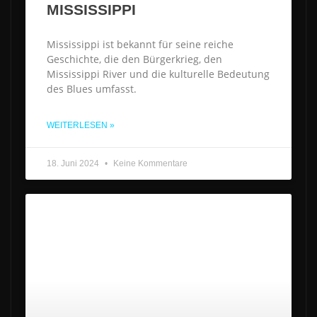
MISSISSIPPI
Mississippi ist bekannt für seine reiche
Geschichte, die den Bürgerkrieg, den
Mississippi River und die kulturelle Bedeutung
des Blues umfasst.
WEITERLESEN »
18. Juni 2024
Keine Kommentare