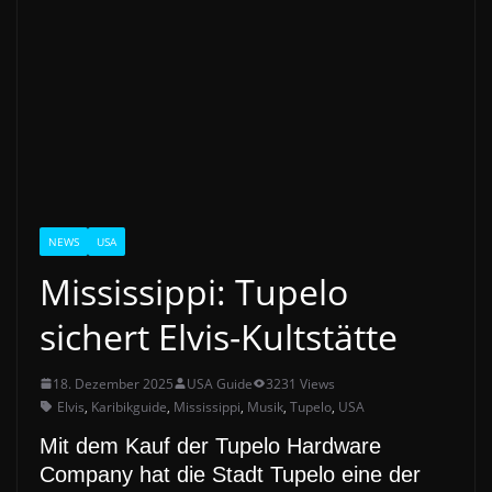
NEWS
USA
Mississippi: Tupelo
sichert Elvis-Kultstätte
18. Dezember 2025
USA Guide
3231 Views
Elvis
,
Karibikguide
,
Mississippi
,
Musik
,
Tupelo
,
USA
Mit dem Kauf der Tupelo Hardware
Company hat die Stadt Tupelo eine der