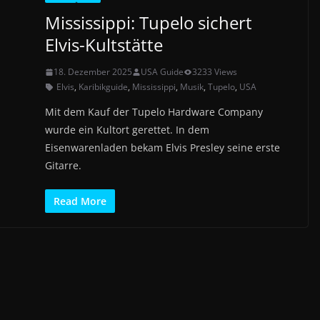
Mississippi: Tupelo sichert
Elvis-Kultstätte
18. Dezember 2025
USA Guide
3233 Views
Elvis
,
Karibikguide
,
Mississippi
,
Musik
,
Tupelo
,
USA
Mit dem Kauf der Tupelo Hardware Company
wurde ein Kultort gerettet. In dem
Eisenwarenladen bekam Elvis Presley seine erste
Gitarre.
Read More