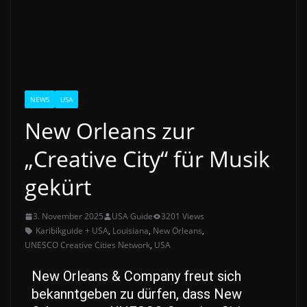
NEWS
USA
New Orleans zur
„Creative City“ für Musik
gekürt
3. November 2025
USA Guide
3201 Views
Karibikguide + USA
,
Louisiana
,
New Orleans
,
UNESCO Creative Cities Network
,
USA
New Orleans & Company freut sich
bekanntgeben zu dürfen, dass New