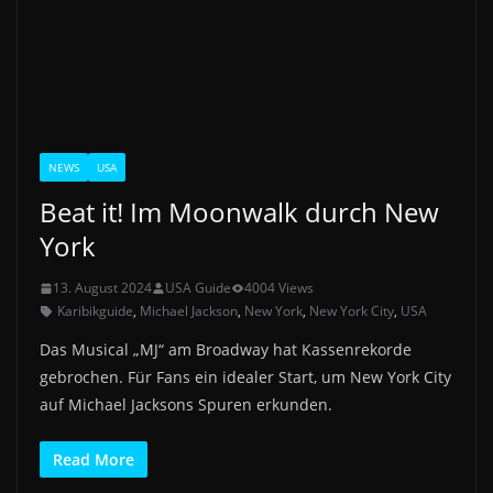
NEWS
USA
Beat it! Im Moonwalk durch New
York
13. August 2024
USA Guide
4004 Views
Karibikguide
,
Michael Jackson
,
New York
,
New York City
,
USA
Das Musical „MJ“ am Broadway hat Kassenrekorde
gebrochen. Für Fans ein idealer Start, um New York City
auf Michael Jacksons Spuren erkunden.
Read More