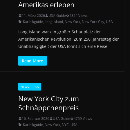
Amerikas erleben
11. März 2026
USA Guide
4324 Views
Karibikguide
,
Long Island
,
New York
,
New York City
,
USA
Long Island war ein großer Schauplatz der
Amerikanischen Revolution. Zum 250. Jahrestag der
Unabhängigkeit der USA lohnt sich eine Reise.
Read More
NEWS
USA
New York CIty zum
Schnäppchenpreis
16. Februar 2026
USA Guide
4759 Views
Karibikguide
,
New York
,
NYC
,
USA