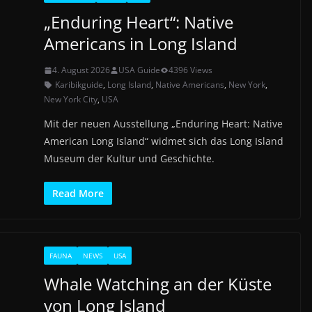
„Enduring Heart“: Native
Americans in Long Island
4. August 2026
USA Guide
4396 Views
Karibikguide
,
Long Island
,
Native Americans
,
New York
,
New York City
,
USA
Mit der neuen Ausstellung „Enduring Heart: Native
American Long Island“ widmet sich das Long Island
Museum der Kultur und Geschichte.
Read More
FAUNA
NEWS
USA
Whale Watching an der Küste
von Long Island