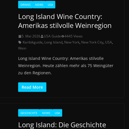
DRINKS
NEWS
USA
Long Island Wine Country:
Amerikas stilvolle Weinregion
5. Mai 2026
USA Guide
4445 Views
Karibikguide
,
Long Island
,
New York
,
New York City
,
USA
,
Wein
Long Island Wine Country: Amerikas stilvolle
Weinregion. Heute zählen mehr als 75 Weingüter
zu den Regionen.
Read More
GESCHICHTE
NEWS
USA
Long Island: Die Geschichte