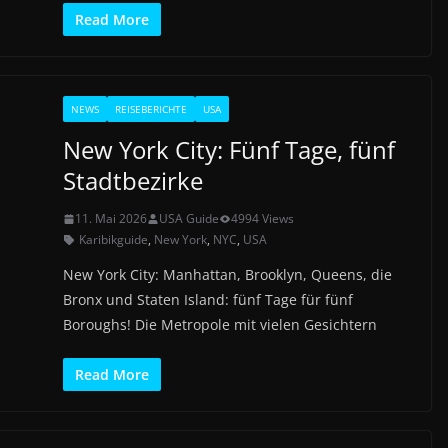
Read More
NEWS
REISEBERICHTE
USA
New York City: Fünf Tage, fünf
Stadtbezirke
11. Mai 2026
USA Guide
4994 Views
Karibikguide
,
New York
,
NYC
,
USA
New York City: Manhattan, Brooklyn, Queens, die
Bronx und Staten Island: fünf Tage für fünf
Boroughs! Die Metropole mit vielen Gesichtern
Read More