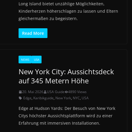
Long Island bietet unzählige Möglichkeiten,
Kinderherzen höherschlagen zu lassen und Eltern
gleichermaßen zu begeistern.
Read More
NEWS
USA
New York City: Aussichtsdeck
auf 345 Metern Höhe
20. Mai 2026
USA Guide
4890 Views
Edge
,
Karibikguide
,
New York
,
NYC
,
USA
Edge at Hudson Yards: Der Besuch von New York
Citys höchster Aussichtsplattform wird zu einer
Erfahrung mit immersiven Installationen.