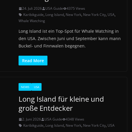
24. Juli 2026
USA Guide
4375 Views
Karibikguide
,
Long Island
,
New York
,
New York City
,
USA
,
Whale Watching
Long Island ist ein Top-Spot für Whale Watching in
den USA. Zwischen Juni und September kann mann
Buckel- und Finnwalen begegnen.
Read More
NEWS
USA
Long Island für kleine und
große Entdecker
2. Juni 2026
USA Guide
4348 Views
Karibikguide
,
Long Island
,
New York
,
New York City
,
USA