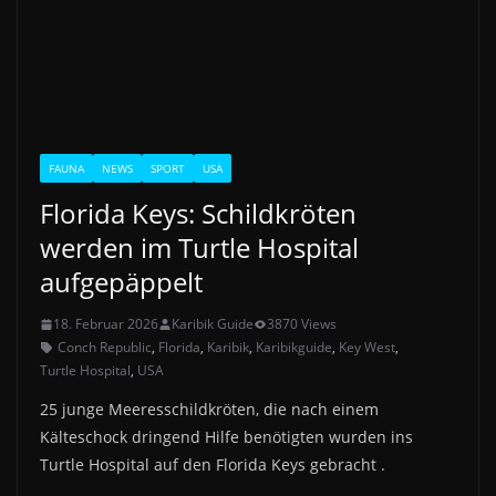
FAUNA
NEWS
SPORT
USA
Florida Keys: Schildkröten
werden im Turtle Hospital
aufgepäppelt
18. Februar 2026
Karibik Guide
3870 Views
Conch Republic
,
Florida
,
Karibik
,
Karibikguide
,
Key West
,
Turtle Hospital
,
USA
25 junge Meeresschildkröten, die nach einem
Kälteschock dringend Hilfe benötigten wurden ins
Turtle Hospital auf den Florida Keys gebracht .