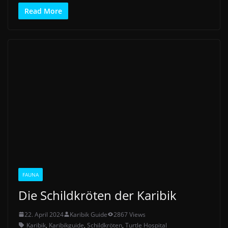
Read More
FAUNA
Die Schildkröten der Karibik
22. April 2024
Karibik Guide
2867 Views
Karibik
,
Karibikguide
,
Schildkröten
,
Turtle Hospital