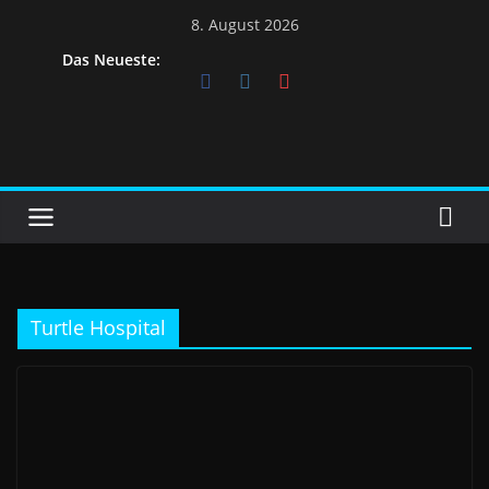
Skip
8. August 2026
to
Das Neueste:
content
Turtle Hospital