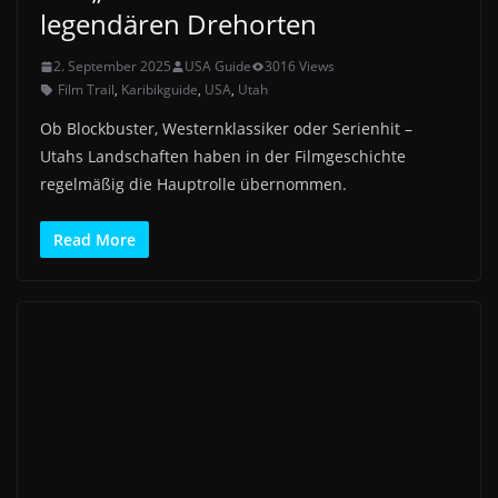
legendären Drehorten
2. September 2025
USA Guide
3016 Views
Film Trail
,
Karibikguide
,
USA
,
Utah
Ob Blockbuster, Westernklassiker oder Serienhit –
Utahs Landschaften haben in der Filmgeschichte
regelmäßig die Hauptrolle übernommen.
Read More