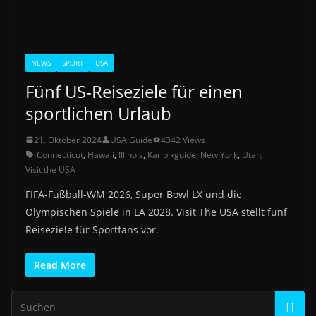
NEWS
SPORT
USA
Fünf US-Reiseziele für einen
sportlichen Urlaub
21. Oktober 2024
USA Guide
4342 Views
Connecticut
,
Hawaii
,
Illinois
,
Karibikguide
,
New York
,
Utah
,
Visit the USA
FIFA-Fußball-WM 2026, Super Bowl LX und die
Olympischen Spiele in LA 2028. Visit The USA stellt fünf
Reiseziele für Sportfans vor.
Read More