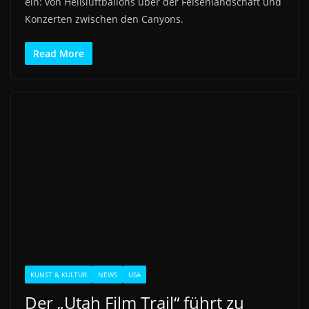
ein: von Heißluftballons über der Felsenlandschaft und
Konzerten zwischen den Canyons.
Read More
KUNST & KULTUR
NEWS
USA
Der „Utah Film Trail“ führt zu