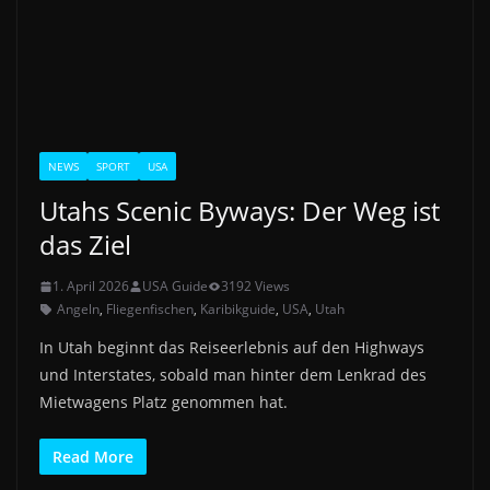
NEWS
SPORT
USA
Utahs Scenic Byways: Der Weg ist
das Ziel
1. April 2026
USA Guide
3192 Views
Angeln
,
Fliegenfischen
,
Karibikguide
,
USA
,
Utah
In Utah beginnt das Reiseerlebnis auf den Highways
und Interstates, sobald man hinter dem Lenkrad des
Mietwagens Platz genommen hat.
Read More