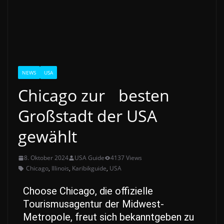
NEWS
USA
Chicago zur besten
Großstadt der USA
gewählt
8. Oktober 2024
USA Guide
4137 Views
Chicago
,
Illinois
,
Karibikguide
,
USA
Choose Chicago, die offizielle
Tourismusagentur der Midwest-
Metropole, freut sich bekanntgeben zu