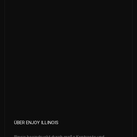
ÜBER ENJOY ILLINOIS
Illinois beeindruckt durch große Kontraste und