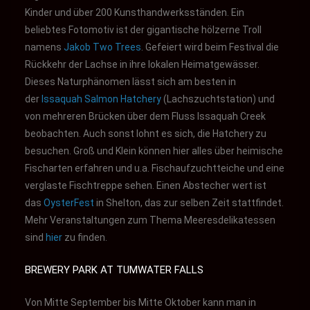
Kinder und über 200 Kunsthandwerksständen. Ein
beliebtes Fotomotiv ist der gigantische hölzerne Troll
namens
Jakob Two Trees
. Gefeiert wird beim Festival die
Rückkehr der Lachse in ihre lokalen Heimatgewässer.
Dieses Naturphänomen lässt sich am besten in
der
Issaquah Salmon Hatchery
(Lachszuchtstation) und
von mehreren Brücken über dem Fluss Issaquah Creek
beobachten. Auch sonst lohnt es sich, die Hatchery zu
besuchen. Groß und Klein können hier alles über heimische
Fischarten erfahren und u.a. Fischaufzuchtteiche und eine
verglaste Fischtreppe sehen.
Einen Abstecher wert ist
das
OysterFest
in Shelton, das zur selben Zeit stattfindet.
Mehr Veranstaltungen zum Thema Meeresdelikatessen
sind
hier
zu finden.
BREWERY PARK AT TUMWATER FALLS
Von Mitte September bis Mitte Oktober kann man in