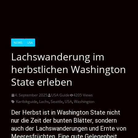
NEWS
USA
Lachswanderung im
herbstlichen Washington
State erleben
4. September 2025
USA Guide
4205 Views
Karibikguide
,
Lachs
,
Seattle
,
USA
,
Washington
Der Herbst ist in Washington State nicht
nur die Zeit der bunten Blätter, sondern
auch der Lachswanderungen und Ernte von
Meeresfrüchten. Eine gute Gelegenheit,