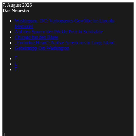
Skip
7. August 2026
to
Das Neueste:
content
Washington, DC: Verborgenes Gewölbe im Lincoln
Memorial
Auf den Spuren der Prickly Pear in Scottsdale
Chicago hat den Blues
„Enduring Heart“: Native Americans in Long Island
Geheimtipp Ost-Washington