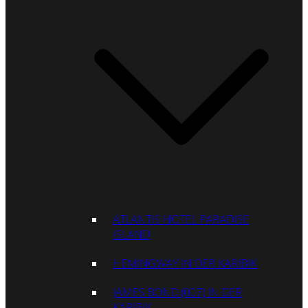
ATLANTIS HOTEL PARADISE
ISLAND
HEMINGWAY IN DER KARIBIK
JAMES BOND (007) IN DER
KARIBIK