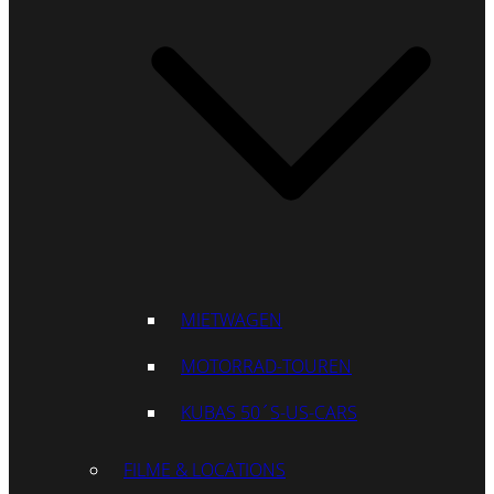
MIETWAGEN
MOTORRAD-TOUREN
KUBAS 50´S-US-CARS
FILME & LOCATIONS