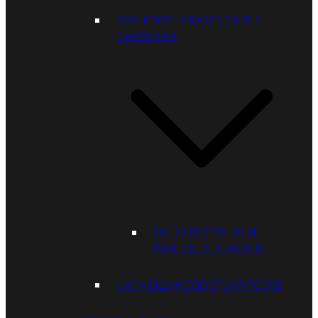
DREHORTE: PIRATES OF THE
CARIBBEAN
DIE 13 BESTEN FILM-
PIRATEN DER KARIBIK
UW-HOLLYWOOD STUART COVE