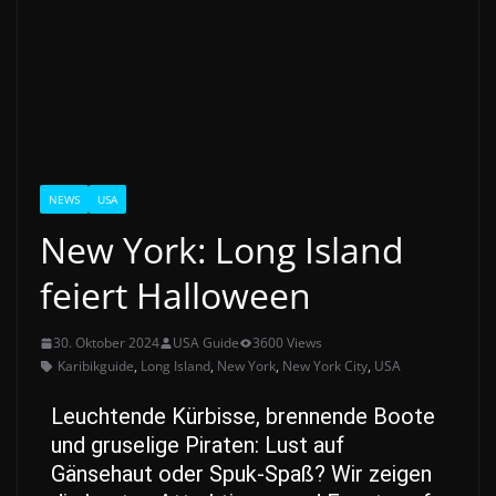
NEWS
USA
New York: Long Island
feiert Halloween
30. Oktober 2024
USA Guide
3600 Views
Karibikguide
,
Long Island
,
New York
,
New York City
,
USA
Leuchtende Kürbisse, brennende Boote
und gruselige Piraten:
Lust auf
Gänsehaut oder Spuk-Spaß? Wir zeigen