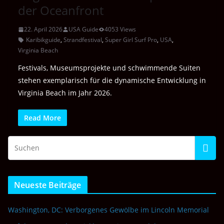
der Oceanfront
22. April 2026
USA Guide
4053 Views
Karibikguide
,
Strandfestival
,
Super Girl Surf Pro
,
USA
,
Virginia Beach
Festivals, Museumsprojekte und schwimmende Suiten
stehen exemplarisch für die dynamische Entwicklung in
Virginia Beach im Jahr 2026.
Read More
Neueste Beiträge
Washington, DC: Verborgenes Gewölbe im Lincoln Memorial