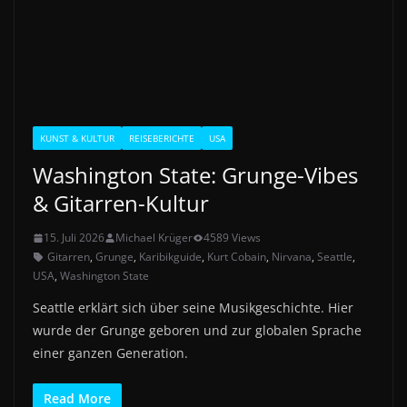
KUNST & KULTUR
REISEBERICHTE
USA
Washington State: Grunge-Vibes
& Gitarren-Kultur
15. Juli 2026
Michael Krüger
4589 Views
Gitarren
,
Grunge
,
Karibikguide
,
Kurt Cobain
,
Nirvana
,
Seattle
,
USA
,
Washington State
Seattle erklärt sich über seine Musikgeschichte. Hier
wurde der Grunge geboren und zur globalen Sprache
einer ganzen Generation.
Read More