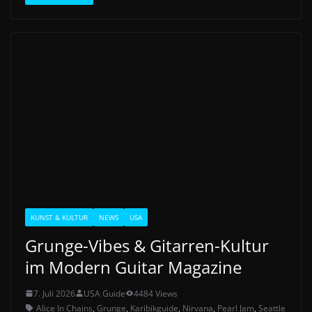
KUNST & KULTUR
NEWS
USA
Grunge-Vibes & Gitarren-Kultur
im Modern Guitar Magazine
7. Juli 2026
USA Guide
4484 Views
Alice In Chains
,
Grunge
,
Karibikguide
,
Nirvana
,
Pearl Jam
,
Seattle