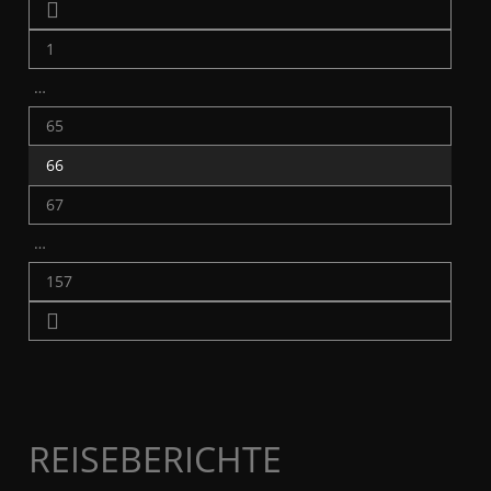
1
…
65
66
67
…
157
REISEBERICHTE