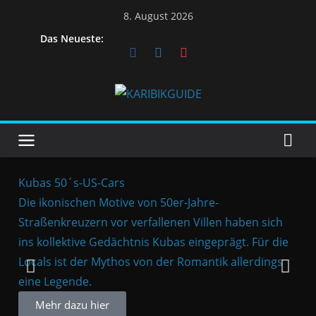
8. August 2026
Das Neueste:
Kubas 50´s-US-Cars
Wil
Die ikonischen Motive von 50er-Jahre-
Sch
Straßenkreuzern vor verfallenen Villen haben sich
gla
ins kollektive Gedächtnis Kubas eingeprägt. Für die
Ins
Locals ist der Mythos von der Romantik allerdings
bel
eine Legende.
umf
Flä
Mehr dazu hier