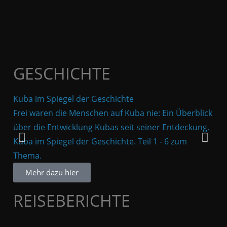
GESCHICHTE
Kuba im Spiegel der Geschichte
Die
Frei waren die Menschen auf Kuba nie: Ein Überblick
Pir
über die Entwicklung Kubas seit seiner Entdeckung.
ers
Kuba im Spiegel der Geschichte. Teil 1 - 6 zum
den
Thema.
Tei
Mehr dazu hier
REISEBERICHTE