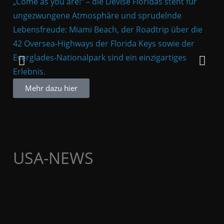
„Come as you are!“ – die Devise Floridas steht für
Die
ungezwungene Atmosphäre und sprudelnde
Rei
Lebensfreude: Miami Beach, der Roadtrip über die
Yor
42 Oversea-Highways der Florida Keys sowie der
als
Everglades-Nationalpark sind ein einzigartiges
Ide
Erlebnis.
Mehr dazu hier
USA-NEWS