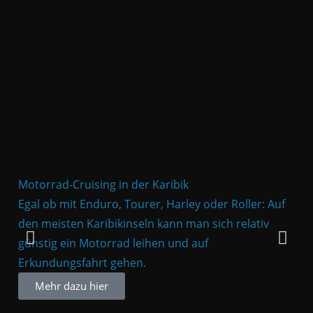
Motorrad-Cruising in der Karibik
Sur
Egal ob mit Enduro, Tourer, Harley oder Roller: Auf
Für
den meisten Karibikinseln kann man sich relativ
ob 
günstig ein Motorrad leihen und auf
die
Erkundungsfahrt gehen.
Auc
Mehr dazu hier