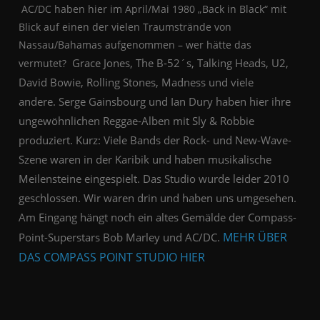
AC/DC haben hier im April/Mai 1980 „Back in Black“ mit
Blick auf einen der vielen Traumstrände von
Nassau/Bahamas aufgenommen
– wer hätte das
Grace Jones, The B-52´s, Talking Heads, U2,
vermutet?
David Bowie, Rolling Stones, Madness und viele
andere.
Serge Gainsbourg
und Ian Dury
haben hier ihre
ungewöhnlichen Reggae-Alben
mit Sly & Robbie
produziert.
Kurz: Viele Bands der Rock- und New-Wave-
Szene waren in der Karibik und haben musikalische
Meilensteine eingespielt.
Das Studio wurde leider 2010
geschlossen.
Wir waren drin und haben uns umgesehen.
Am Eingang hängt noch ein altes Gemälde der Compass-
MEHR ÜBER
Point-Superstars Bob Marley und AC/DC.
DAS COMPASS POINT STUDIO HIER