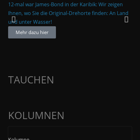
12-mal war James-Bond in der Karibik: Wir zeigen
Die
Ihnen, wo Sie die Original-Drehorte finden: An Land
Ver
und unter Wasser!
Bah
Fil
Mehr dazu hier
TAUCHEN
KOLUMNEN
Kolumne