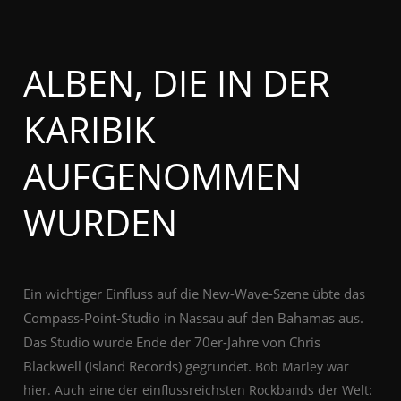
ALBEN, DIE IN DER
KARIBIK
AUFGENOMMEN
WURDEN
Ein wichtiger Einfluss auf die New-Wave-Szene übte das
Compass-Point-Studio in Nassau auf den Bahamas aus.
Das Studio wurde Ende der 70er-Jahre von Chris
Blackwell (Island Records) gegründet.
Bob Marley war
hier. Auch eine der einflussreichsten Rockbands der Welt: